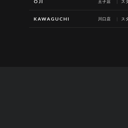
OJI
王子店
ス
KAWAGUCHI
川口店
ス