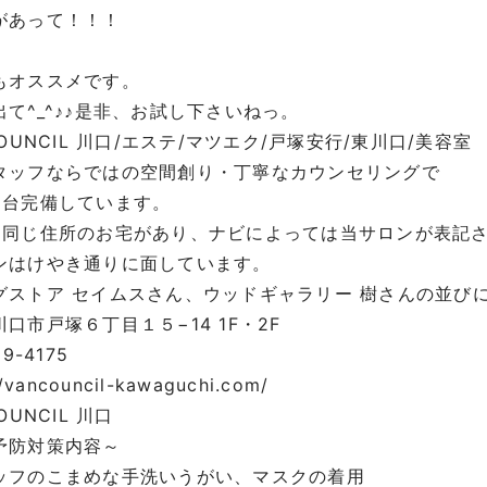
があって！！！
もオススメです。
出て^_^♪♪是非、お試し下さいねっ。
COUNCIL 川口/エステ/マツエク/戸塚安行/東川口/美容室
タッフならではの空間創り・丁寧なカウンセリングで
8台完備しています。
に同じ住所のお宅があり、ナビによっては当サロンが表記
ンはけやき通りに面しています。
グストア セイムスさん、ウッドギャラリー 樹さんの並び
口市戸塚６丁目１５−14 1F・2F
29-4175
//vancouncil-kawaguchi.com/
OUNCIL 川口
予防対策内容～
ッフのこまめな手洗いうがい、マスクの着用