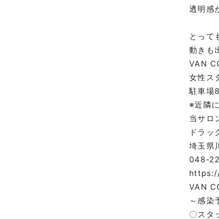
透明感
とって
動きも
VAN 
女性ス
駐車場
※近隣
当サロ
ドラッ
埼玉県川
048-2
https:
VAN C
～感染
〇スタ