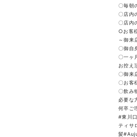
〇毎朝
〇店内
〇店内
○お客
～御来
〇御自
〇一ヶ
お控え
〇御来
〇お客
〇飲み
必要な
何卒ご
#東川
ティサ
髪#A