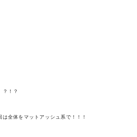
！？！？
回は全体をマットアッシュ系で！！！