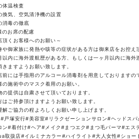
の体温検査
の換気、空気清浄機の設置
の消毒の徹底
様のお席の配慮
店頂くお客様へのお願い～
身や御家族に発熱や咳等の症状がある方は御来店をお控え
月以内に海外渡航歴がある方、もしくは一ヶ月以内に海外
頂きますようお願い致します。
店前には手指用のアルコール消毒剤を用意しておりますの
様の施術中のマスク着用のお願い。
物の提供は自粛させて頂いております。
方はご持参頂けますようお願い致します。
理解ご協力の程よろしくお願い申し上げます。
口#戸塚安行#美容室#リラクゼーションサロン#ヘッドス
ロン#着付け#ヘア#メイク#まつエク#まつ毛パーマ#エス
ujua取扱店#イルミナカラー#ハイライト#大人女性#ショ