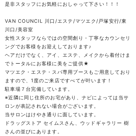
是非スタッフにお気軽におしゃって下さい！！！
VAN COUNCIL
川口
/
エステ
/
マツエク
/
戸塚安行
/
東
川口
/
美容室
女性スタッフならではの空間創り・丁寧なカウンセリ
ングでお客様をお迎えしております♪
ヘアだけでなく、アイ、エステ、メイクから着付けま
でトータルにお客様に美をご提供
★
マツエク・エステ・スパ専用ブースもご用意しており
ますので、
1
度のご来店ですべてが叶います！
駐車場７台完備しています。
※
近隣に同じ住所のお宅があり、ナビによっては当サ
ロンが表記されない場合がございます。
当サロンはけやき通りに面しています。
ドラッグストア
セイムスさん、ウッドギャラリー
樹
さんの並びにあります。