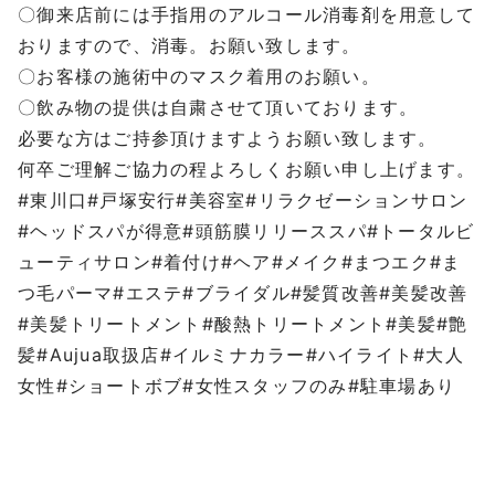
〇御来店前には手指用のアルコール消毒剤を用意して
おりますので、消毒。お願い致します。
〇お客様の施術中のマスク着用のお願い。
〇飲み物の提供は自粛させて頂いております。
必要な方はご持参頂けますようお願い致します。
何卒ご理解ご協力の程よろしくお願い申し上げます。
#
東川口
#
戸塚安行
#
美容室
#
リラクゼーションサロン
#
ヘッドスパが得意
#
頭筋膜リリーススパ
#
トータルビ
ューティサロン
#
着付け
#
ヘア
#
メイク
#
まつエク
#
ま
つ毛パーマ
#
エステ
#
ブライダル
#
髪質改善
#
美髪改善
#
美髪トリートメント
#
酸熱トリートメント
#
美髪
#
艶
髪
#Aujua
取扱店
#
イルミナカラー
#
ハイライト
#
大人
女性
#
ショートボブ
#
女性スタッフのみ
#
駐車場あり