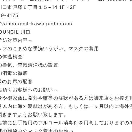
口市戸塚６丁目１５−14 1F・2F
29-4175
//vancouncil-kawaguchi.com/
OUNCIL 川口
予防対策内容～
ッフのこまめな手洗いうがい、マスクの着用
の体温検査
の換気、空気清浄機の設置
の消毒の徹底
様のお席の配慮
店頂くお客様へのお願い～
身や御家族に発熱や咳等の症状がある方は御来店をお控え
月以内に海外渡航歴がある方、もしくは一ヶ月以内に海外
頂きますようお願い致します。
店前には手指用のアルコール消毒剤を用意しておりますの
様の施術中のマスク着用のお願い。