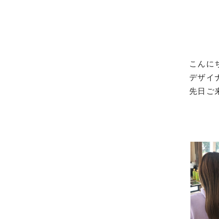
こんに
デザイ
先日ご