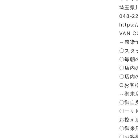
埼玉県川
048-2
https:
VAN C
～感染
〇スタ
〇毎朝
〇店内
〇店内
○お客
～御来
〇御自
〇一ヶ
お控え
〇御来
〇お客