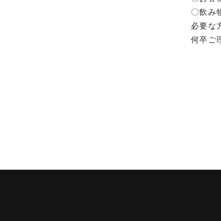
〇飲み
必要な
何卒ご