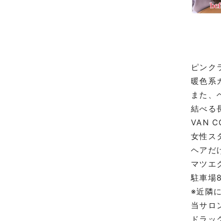
ピンク
暖色系
また、
結べる
VAN 
女性ス
ヘアだ
マツエ
駐車場
※近隣
当サロ
ドラッ