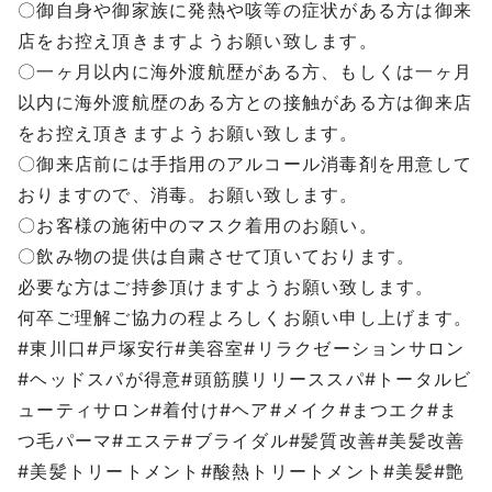
〇御自身や御家族に発熱や咳等の症状がある方は御来
店をお控え頂きますようお願い致します。
〇一ヶ月以内に海外渡航歴がある方、もしくは一ヶ月
以内に海外渡航歴のある方との接触がある方は御来店
をお控え頂きますようお願い致します。
〇御来店前には手指用のアルコール消毒剤を用意して
おりますので、消毒。お願い致します。
〇お客様の施術中のマスク着用のお願い。
〇飲み物の提供は自粛させて頂いております。
必要な方はご持参頂けますようお願い致します。
何卒ご理解ご協力の程よろしくお願い申し上げます。
#東川口#戸塚安行#美容室#リラクゼーションサロン
#ヘッドスパが得意#頭筋膜リリーススパ#トータルビ
ューティサロン#着付け#ヘア#メイク#まつエク#ま
つ毛パーマ#エステ#ブライダル#髪質改善#美髪改善
#美髪トリートメント#酸熱トリートメント#美髪#艶