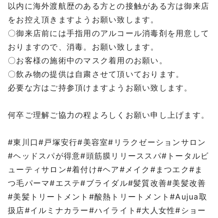
以内に海外渡航歴のある方との接触がある方は御来店
をお控え頂きますようお願い致します。
〇御来店前には手指用のアルコール消毒剤を用意して
おりますので、消毒。お願い致します。
〇お客様の施術中のマスク着用のお願い。
〇飲み物の提供は自粛させて頂いております。
必要な方はご持参頂けますようお願い致します。
⁡
何卒ご理解ご協力の程よろしくお願い申し上げます。
⁡
#東川口#戸塚安行#美容室#リラクゼーションサロン
#ヘッドスパが得意#頭筋膜リリーススパ#トータルビ
ューティサロン#着付け#ヘア#メイク#まつエク#ま
つ毛パーマ#エステ#ブライダル#髪質改善#美髪改善
#美髪トリートメント#酸熱トリートメント#Aujua取
扱店#イルミナカラー#ハイライト#大人女性#ショー