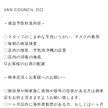
⁡
VAN COUNCIL 川口
⁡
～感染予防対策内容～
⁡
〇スタッフのこまめな手洗いうがい、マスクの着用
〇毎朝の体温検査
〇店内の換気、空気清浄機の設置
〇店内の消毒の徹底
○お客様のお席の配慮
⁡
～御来店頂くお客様へのお願い～
⁡
〇御自身や御家族に発熱や咳等の症状がある方は御来
店をお控え頂きますようお願い致します。
〇一ヶ月以内に海外渡航歴がある方、もしくは一ヶ月