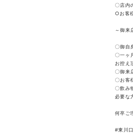
〇店内
○お客
⁡
～御来
⁡
〇御自
〇一ヶ
お控え
〇御来
〇お客
〇飲み
必要な
⁡
何卒ご
⁡
#東川