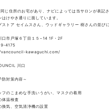
に同じ住所のお宅があり、ナビによっては当サロンが表記
ンはけやき通りに面しています。
グストア セイムスさん、ウッドギャラリー 樹さんの並び
口市戸塚６丁目１５−14 1F・2F
29-4175
//vancouncil-kawaguchi.com/
OUNCIL 川口
予防対策内容～
ッフのこまめな手洗いうがい、マスクの着用
の体温検査
の換気、空気清浄機の設置