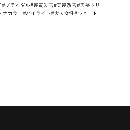
テ#ブライダル#髪質改善#美髪改善#美髪トリ
ルミナカラー#ハイライト#大人女性#ショート