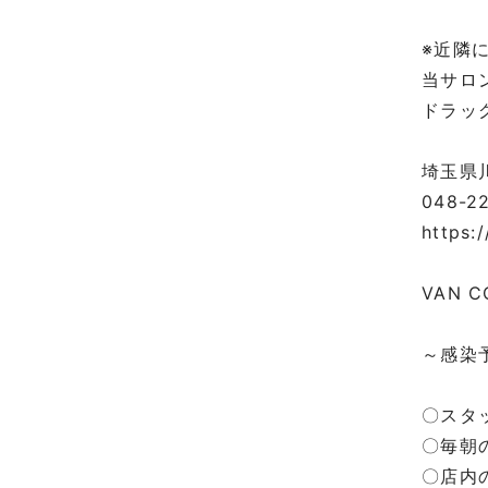
⁡
※近隣
当サロ
ドラッ
⁡
埼玉県川
048-2
https:
⁡
VAN C
⁡
～感染
⁡
〇スタ
〇毎朝
〇店内