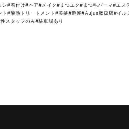
ロン#着付け#ヘア#メイク#まつエク#まつ毛パーマ#エス
ント#酸熱トリートメント#美髪#艶髪#Aujua取扱店#イ
女性スタッフのみ#駐車場あり