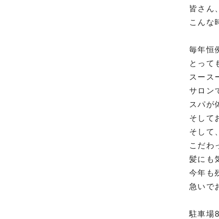
皆さん
こんな
毎年恒
とって
スース
サロン
スパが
そして
そして
こだわ
髪にも
今年も
急いで
⁡
駐車場