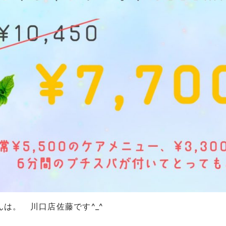
んは。 川口店佐藤です^_^