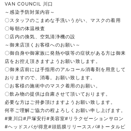
VAN COUNCIL
川口
～感染予防対策内容～
〇スタッフのこまめな手洗いうがい、マスクの着用
〇毎朝の体温検査
〇店内の換気、空気清浄機の設
～御来店頂くお客様へのお願い～
〇御自身や御家族に発熱や咳等の症状がある方は御来
店をお控え頂きますようお願い致します。
〇御来店前には手指用のアルコール消毒剤を用意して
おりますので、消毒。お願い致します。
〇お客様の施術中のマスク着用のお願い。
〇飲み物の提供は自粛させて頂いております。
必要な方はご持参頂けますようお願い致します。
何卒ご理解ご協力の程よろしくお願い申し上げます。
#
東川口
#
戸塚安行
#
美容室
#
リラクゼーションサロン
#
ヘッドスパが得意
#
頭筋膜リリーススパ
#
トータルビ