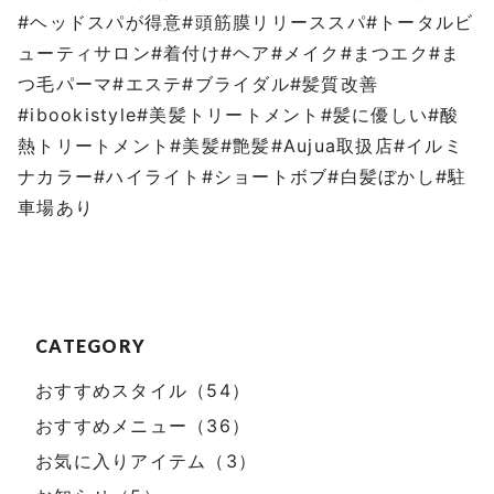
#ヘッドスパが得意#頭筋膜リリーススパ#トータルビ
ューティサロン#着付け#ヘア#メイク#まつエク#ま
つ毛パーマ#エステ#ブライダル#髪質改善
#ibookistyle#美髪トリートメント#髪に優しい#酸
熱トリートメント#美髪#艶髪#Aujua取扱店#イルミ
ナカラー#ハイライト#ショートボブ#白髪ぼかし#駐
車場あり
CATEGORY
おすすめスタイル（54）
おすすめメニュー（36）
お気に入りアイテム（3）