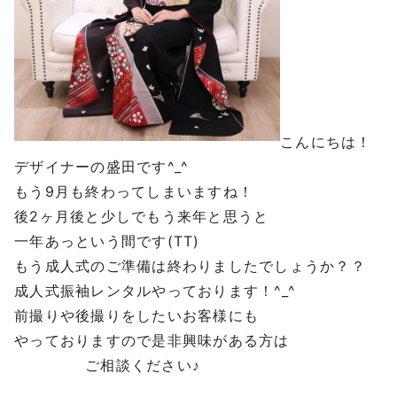
こんにちは！
デザイナーの盛田です
^_^
もう
9
月も終わってしまいますね！
後
2
ヶ月後と少しでもう来年と思うと
一年あっという間です
(TT)
もう成人式のご準備は終わりましたでしょうか？？
成人式振袖レンタルやっております！
^_^
前撮りや後撮りをしたいお客様にも
やっておりますので是非興味がある方は
ご相談ください♪