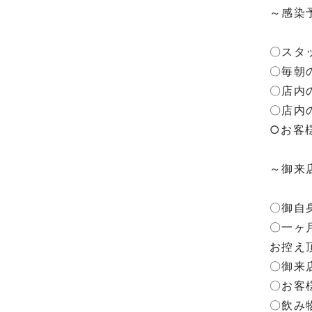
～感染
⁡
〇スタ
〇毎朝
〇店内
〇店内
○お客
⁡
～御来
⁡
〇御自
〇一ヶ
お控え
〇御来
〇お客
〇飲み