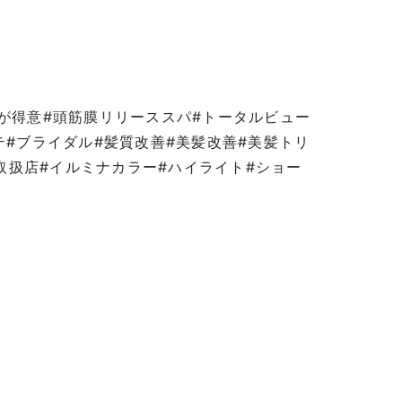
パが得意#頭筋膜リリーススパ#トータルビュー
テ#ブライダル#髪質改善#美髪改善#美髪トリ
a取扱店#イルミナカラー#ハイライト#ショー