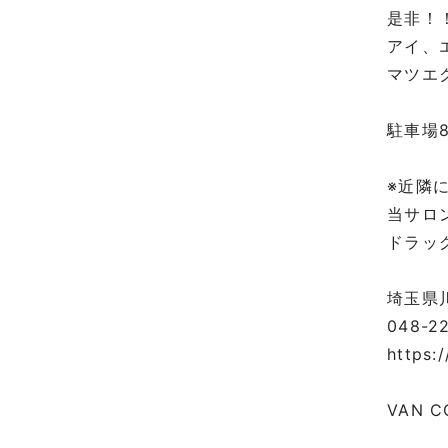
是非！
アイ、
マツエ
⁡
駐車場
⁡
※近隣
当サロ
ドラッ
⁡
埼玉県川
048-2
https:
⁡
VAN C
⁡