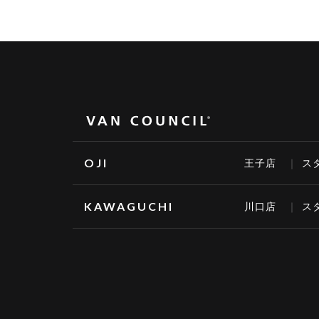
OJI
王子店
ス
KAWAGUCHI
川口店
ス