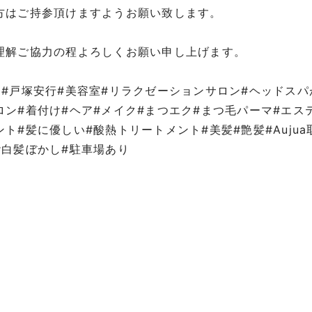
方はご持参頂けますようお願い致します。
理解ご協力の程よろしくお願い申し上げます。
口#戸塚安行#美容室#リラクゼーションサロン#ヘッドス
ロン#着付け#ヘア#メイク#まつエク#まつ毛パーマ#エス
ント#髪に優しい#酸熱トリートメント#美髪#艶髪#Auju
#白髪ぼかし#駐車場あり