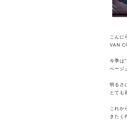
こんにち
VAN
今季は
ベージ
明るさ
とても
これか
きたく