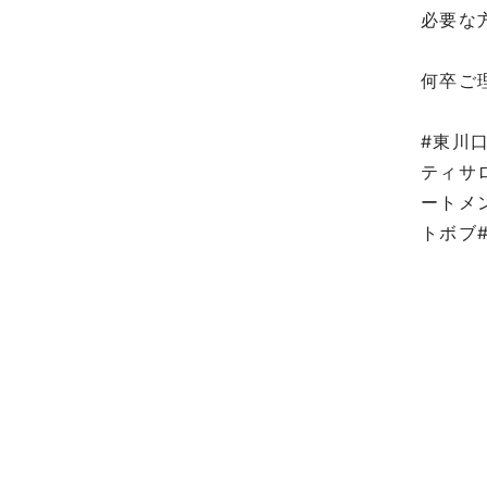
必要な
⁡
何卒ご
⁡
#東川
ティサ
ートメ
トボブ