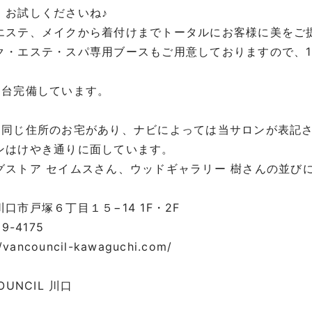
！お試しくださいね♪
エステ、メイクから着付けまでトータルにお客様に美をご
ク・エステ・スパ専用ブースもご用意しておりますので、
8台完備しています。
に同じ住所のお宅があり、ナビによっては当サロンが表記
ンはけやき通りに面しています。
グストア セイムスさん、ウッドギャラリー 樹さんの並び
口市戸塚６丁目１５−14 1F・2F
29-4175
//vancouncil-kawaguchi.com/
OUNCIL 川口