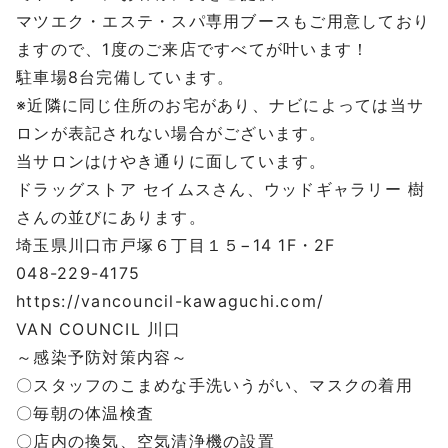
マツエク・エステ・スパ専用ブースもご用意しており
ますので、
1
度のご来店ですべてが叶います！
駐車場
8
台完備しています。
※
近隣に同じ住所のお宅があり、ナビによっては当サ
ロンが表記されない場合がございます。
当サロンはけやき通りに面しています。
ドラッグストア
セイムスさん、ウッドギャラリー
樹
さんの並びにあります。
埼玉県川口市戸塚６丁目１５
−14 1F
・
2F
048-229-4175
https://vancouncil-kawaguchi.com/
VAN COUNCIL
川口
～感染予防対策内容～
〇スタッフのこまめな手洗いうがい、マスクの着用
〇毎朝の体温検査
〇店内の換気、空気清浄機の設置