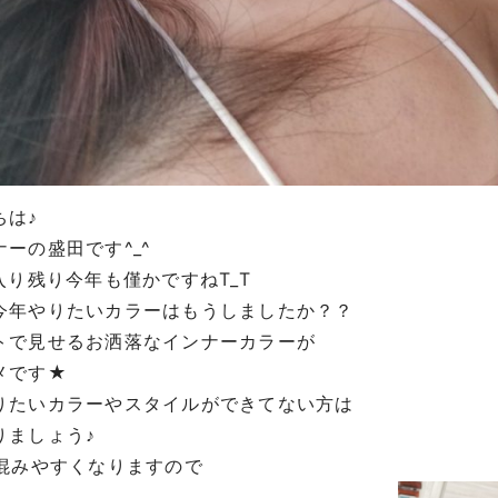
ちは♪
ナーの盛田です
^_^
入り残り今年も僅かですね
T_T
今年やりたいカラーはもうしましたか？？
トで見せるお洒落なインナーカラーが
メです
★
りたいカラーやスタイルができてない方は
りましょう♪
混みやすくなりますので