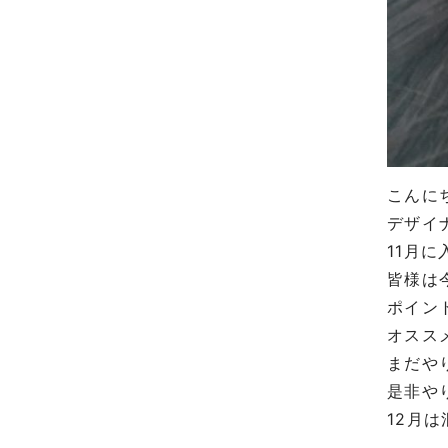
こんに
デザイ
11
月に
皆様は
ポイン
オスス
まだや
是非や
12
月は