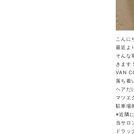
こんに
最近よ
そんな
きます
VAN C
落ち着
ヘアだ
マツエ
駐車場
※
近隣
当サロ
ドラッ