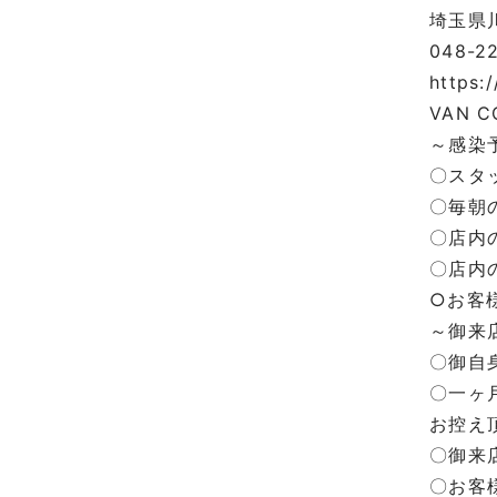
埼玉県
048-2
https:
VAN C
～感染
〇スタ
〇毎朝
〇店内
〇店内
○
お客
～御来
〇御自
〇一ヶ
お控え
〇御来
〇お客