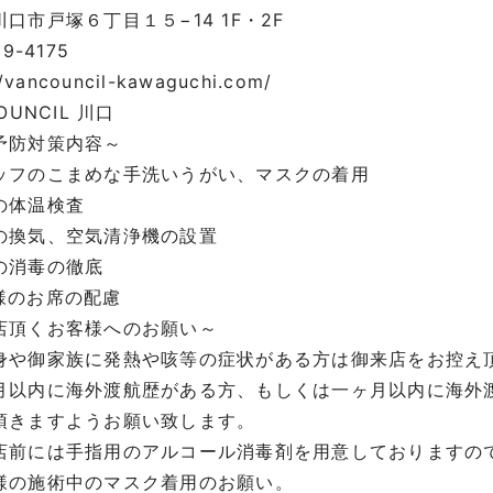
川口市戸塚６丁目１５
−14 1F
・
2F
29-4175
//vancouncil-kawaguchi.com/
OUNCIL
川口
予防対策内容～
ッフのこまめな手洗いうがい、マスクの着用
の体温検査
の換気、空気清浄機の設置
の消毒の徹底
様のお席の配慮
店頂くお客様へのお願い～
身や御家族に発熱や咳等の症状がある方は御来店をお控え
月以内に海外渡航歴がある方、もしくは一ヶ月以内に海外
頂きますようお願い致します。
店前には手指用のアルコール消毒剤を用意しておりますのて
様の施術中のマスク着用のお願い。