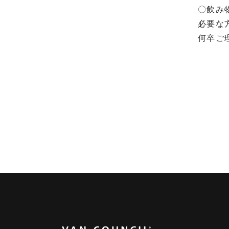
〇飲み
必要な
何卒ご