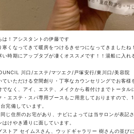
ちは！アシスタントの伊藤です
り寒くなってきて暖房をつけるきせつになってきましたね
寒い時期にアップタブが凄くオススメです！！湯船に入れ
！
OUNCIL
川口
/
エステ
/
マツエク
/
戸塚安行
/
東川口
/
美容院
いていただける空間創り・丁寧なカウンセリングでお客様
けでなく、アイ、エステ、メイクから着付けまでトータル
ク・エステ・スパ専用ブースもご用意しておりますので、
1
8
台完備しています。
に同じ住所のお宅があり、ナビによっては当サロンが表記
ンはけやき通りに面しています。
グストア
セイムスさん、ウッドギャラリー
樹さんの並び