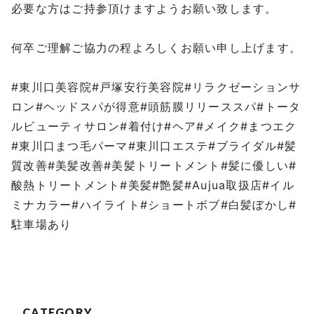
必要な方はご持参頂けますようお願い致します。
⁡
何卒ご理解ご協力の程よろしくお願い申し上げます。
⁡
#東川口美容院#戸塚安行美容院#リラクゼーションサ
ロン#ヘッドスパが得意#頭筋膜リリーススパ#トータ
ルビューティサロン#着付け#ヘア#メイク#まつエク
#東川口まつ毛パーマ#東川口エステ#ブライダル#髪
質改善#美髪改善#美髪トリートメント#髪に優しい#
酸熱トリートメント#美髪#艶髪#Aujua取扱店#イル
ミナカラー#ハイライト#ショートボブ#白髪ぼかし#
駐車場あり
CATEGORY