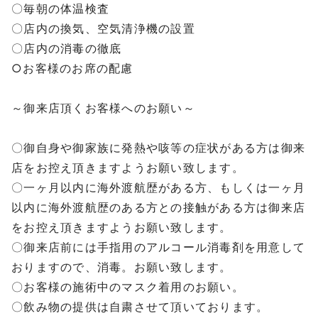
〇毎朝の体温検査
〇店内の換気、空気清浄機の設置
〇店内の消毒の徹底
○お客様のお席の配慮
⁡
～御来店頂くお客様へのお願い～
⁡
〇御自身や御家族に発熱や咳等の症状がある方は御来
店をお控え頂きますようお願い致します。
〇一ヶ月以内に海外渡航歴がある方、もしくは一ヶ月
以内に海外渡航歴のある方との接触がある方は御来店
をお控え頂きますようお願い致します。
〇御来店前には手指用のアルコール消毒剤を用意して
おりますので、消毒。お願い致します。
〇お客様の施術中のマスク着用のお願い。
〇飲み物の提供は自粛させて頂いております。