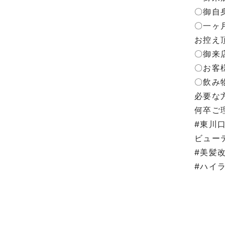
〇御自
〇一ヶ
お控え
〇御来
〇お客
〇飲み
必要な
何卒こ
#東川口
ビュー
#美髪
#ハイラ