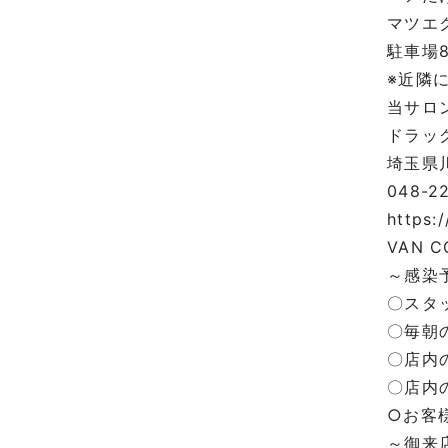
マツエ
駐車場
※近隣
当サロ
ドラッ
埼玉県川
048-2
https:
VAN C
～感染
〇スタ
〇毎朝
〇店内
〇店内
○お客
～御来