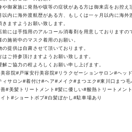
身や御家族に発熱や咳等の症状がある方は御来店をお控え
月以内に海外渡航歴がある方、もしくは一ヶ月以内に海外
頂きますようお願い致します。
店前には手指用のアルコール消毒剤を用意しておりますのて
様の施術中のマスク着用のお願い。
物の提供は自粛させて頂いております。
方はご持参頂けますようお願い致します。
゙理解ご協力の程よろしくお願い申し上げます。
美容院#戸塚安行美容院#リラクゼーションサロン#ヘッド
ティサロン#着付け#ヘア#メイク#まつエク#東川口まつ毛ハ
改善#美髪トリートメント#髪に優しい#酸熱トリートメント#
イト#ショートボブ#白髪ぼかし#駐車場あり