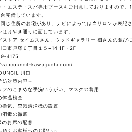
ク・エステ・スパ専用ブースもご用意しておりますので、
8台完備しています。
に同じ住所のお宅があり、ナビによっては当サロンが表記
ンはけやき通りに面しています。
グストア セイムスさん、ウッドギャラリー 樹さんの並び
口市戸塚６丁目１５−14 1F・2F
29-4175
//vancouncil-kawaguchi.com/
OUNCIL 川口
予防対策内容～
ッフのこまめな手洗いうがい、マスクの着用
の体温検査
の換気、空気清浄機の設置
の消毒の徹底
様のお席の配慮
店頂くお客様へのお願い～