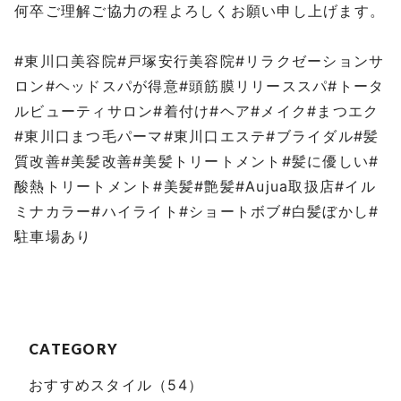
何卒ご理解ご協力の程よろしくお願い申し上げます。
⁡
#東川口美容院#戸塚安行美容院#リラクゼーションサ
ロン#ヘッドスパが得意#頭筋膜リリーススパ#トータ
ルビューティサロン#着付け#ヘア#メイク#まつエク
#東川口まつ毛パーマ#東川口エステ#ブライダル#髪
質改善#美髪改善#美髪トリートメント#髪に優しい#
酸熱トリートメント#美髪#艶髪#Aujua取扱店#イル
ミナカラー#ハイライト#ショートボブ#白髪ぼかし#
駐車場あり
CATEGORY
おすすめスタイル（54）