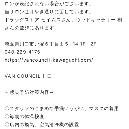
ロンが表記されない場合がございます。
当サロンはけやき通りに面しています。
ドラッグストア セイムスさん、ウッドギャラリー 樹
さんの並びにあります。
⁡
埼玉県川口市戸塚６丁目１５−14 1F・2F
048-229-4175
https://vancouncil-kawaguchi.com/
⁡
VAN COUNCIL 川口
⁡
～感染予防対策内容～
⁡
〇スタッフのこまめな手洗いうがい、マスクの着用
〇毎朝の体温検査
〇店内の換気、空気清浄機の設置