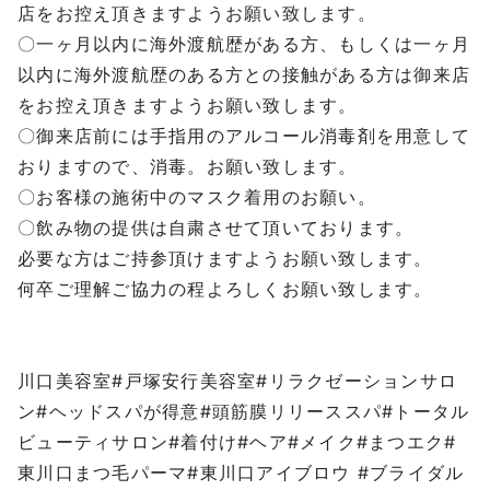
店をお控え頂きますようお願い致します。
〇一ヶ月以内に海外渡航歴がある方、もしくは一ヶ月
以内に海外渡航歴のある方との接触がある方は御来店
をお控え頂きますようお願い致します。
〇御来店前には手指用のアルコール消毒剤を用意して
おりますので、消毒。お願い致します。
〇お客様の施術中のマスク着用のお願い。
〇飲み物の提供は自粛させて頂いております。
必要な方はご持参頂けますようお願い致します。
何卒ご理解ご協力の程よろしくお願い致します。
⁡
⁡
川口美容室#戸塚安行美容室#リラクゼーションサロ
ン#ヘッドスパが得意#頭筋膜リリーススパ#トータル
ビューティサロン#着付け#ヘア#メイク#まつエク#
東川口まつ毛パーマ#東川口アイブロウ #ブライダル