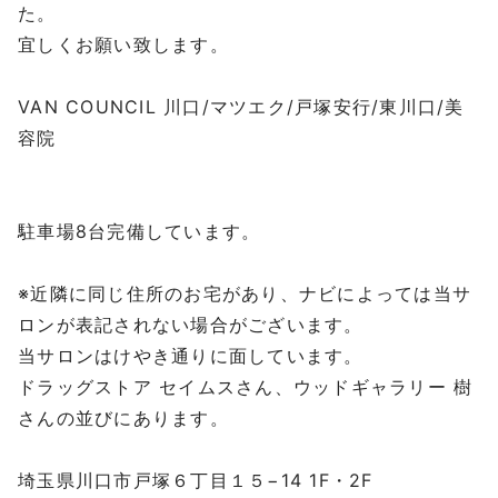
た。
宜しくお願い致します。
⁡
VAN COUNCIL 川口/マツエク/戸塚安行/東川口/美
容院
⁡
⁡
駐車場8台完備しています。
⁡
※近隣に同じ住所のお宅があり、ナビによっては当サ
ロンが表記されない場合がございます。
当サロンはけやき通りに面しています。
ドラッグストア セイムスさん、ウッドギャラリー 樹
さんの並びにあります。
⁡
埼玉県川口市戸塚６丁目１５−14 1F・2F