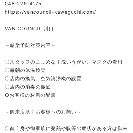
048-229-4175
https://vancouncil-kawaguchi.com/
⁡
VAN COUNCIL 川口
⁡
～感染予防対策内容～
⁡
〇スタッフのこまめな手洗いうがい、マスクの着用
〇毎朝の体温検査
〇店内の換気、空気清浄機の設置
〇店内の消毒の徹底
○お客様のお席の配慮
⁡
～御来店頂くお客様へのお願い～
⁡
〇御自身や御家族に発熱や咳等の症状がある方は御来