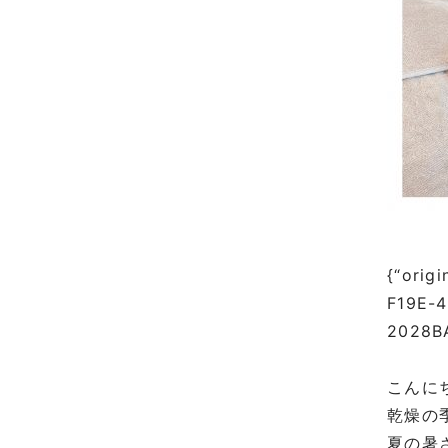
{“origi
F19E-
2028BA
こんに
乾燥の
夏の暑