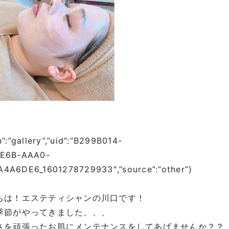
n”:”gallery”,”uid”:”B299B014-
4E6B-AAA0-
4A6DE6_1601278729933″,”source”:”other”}
ちは！エステティシャンの川口です！
季節がやってきました、、、
さを頑張ったお肌にメンテナンスをしてあげませんか？？