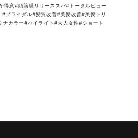
パが得意#頭筋膜リリーススパ#トータルビュー
テ#ブライダル#髪質改善#美髪改善#美髪トリ
ルミナカラー#ハイライト#大人女性#ショート