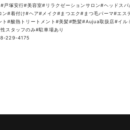
口#戸塚安行#美容室#リラクゼーションサロン#ヘッドス
ロン#着付け#ヘア#メイク#まつエク#まつ毛パーマ#エス
ント#酸熱トリートメント#美髪#艶髪#Aujua取扱店#イ
女性スタッフのみ#駐車場あり
48-229-4175