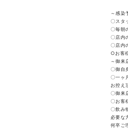
～感染
〇スタ
〇毎朝
〇店内
〇店内
○お客
～御来
〇御自
〇一ヶ
お控え
〇御来
〇お客
〇飲み
必要な
何卒ご