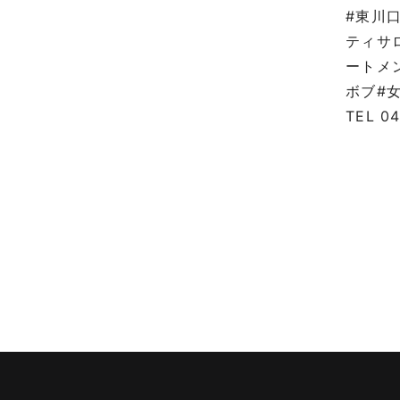
#東川
ティサ
ートメ
ボブ#
TEL 0