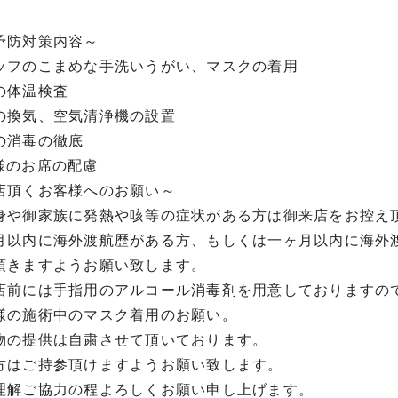
予防対策内容～
ッフのこまめな手洗いうがい、マスクの着用
の体温検査
の換気、空気清浄機の設置
の消毒の徹底
様のお席の配慮
店頂くお客様へのお願い～
身や御家族に発熱や咳等の症状がある方は御来店をお控え
月以内に海外渡航歴がある方、もしくは一ヶ月以内に海外
頂きますようお願い致します。
店前には手指用のアルコール消毒剤を用意しておりますの
様の施術中のマスク着用のお願い。
物の提供は自粛させて頂いております。
方はご持参頂けますようお願い致します。
理解ご協力の程よろしくお願い申し上げます。