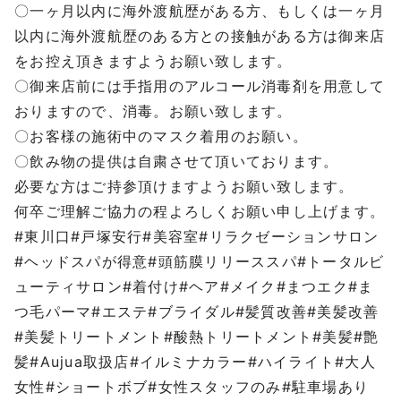
〇一ヶ月以内に海外渡航歴がある方、もしくは一ヶ月
以内に海外渡航歴のある方との接触がある方は御来店
をお控え頂きますようお願い致します。
〇御来店前には手指用のアルコール消毒剤を用意して
おりますので、消毒。お願い致します。
〇お客様の施術中のマスク着用のお願い。
〇飲み物の提供は自粛させて頂いております。
必要な方はご持参頂けますようお願い致します。
何卒ご理解ご協力の程よろしくお願い申し上げます。
#東川口#戸塚安行#美容室#リラクゼーションサロン
#ヘッドスパが得意#頭筋膜リリーススパ#トータルビ
ューティサロン#着付け#ヘア#メイク#まつエク#ま
つ毛パーマ#エステ#ブライダル#髪質改善#美髪改善
#美髪トリートメント#酸熱トリートメント#美髪#艶
髪#Aujua取扱店#イルミナカラー#ハイライト#大人
女性#ショートボブ#女性スタッフのみ#駐車場あり