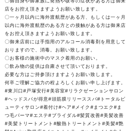
〇御自身や御家族に発熱や咳等の症状がある方は御来
店をお控え頂きますようお願い致します。
〇一ヶ月以内に海外渡航歴がある方、もしくは一ヶ月
以内に海外渡航歴のある方との接触がある方は御来店
をお控え頂きますようお願い致します。
〇御来店前には手指用のアルコール消毒剤を用意して
おりますので、消毒。お願い致します。
〇お客様の施術中のマスク着用のお願い。
〇飲み物の提供は自粛させて頂いております。
必要な方はご持参頂けますようお願い致します。
何卒ご理解ご協力の程よろしくお願い申し上げます。
#東川口#戸塚安行#美容室#リラクゼーションサロン
#ヘッドスパが得意#頭筋膜リリーススパ#トータルビ
ューティサロン#着付け#ヘア#メイク#まつエク#ま
つ毛パーマ#エステ#ブライダル#髪質改善#美髪改善
#美髪トリートメント#酸熱トリートメント#美髪#艶